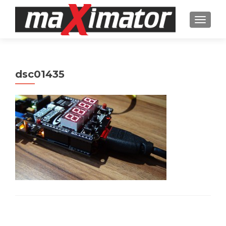
TOGGL
dsc01435