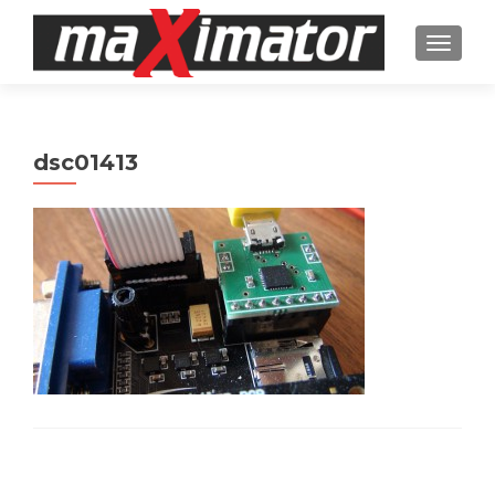
TOGGL
dsc01413