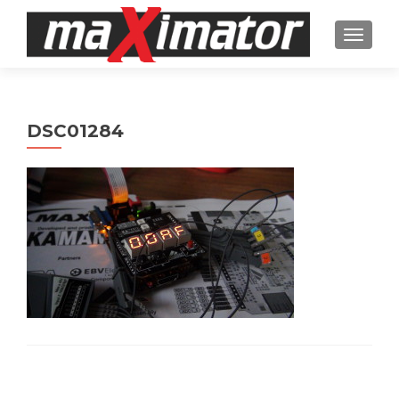
TOGGL
DSC01284